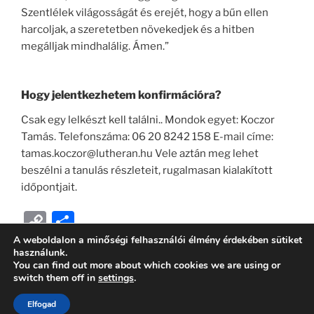
Szentlélek világosságát és erejét, hogy a bűn ellen
harcoljak, a szeretetben növekedjek és a hitben
megálljak mindhalálig. Ámen.”
Hogy jelentkezhetem konfirmációra?
Csak egy lelkészt kell találni.. Mondok egyet: Koczor
Tamás. Telefonszáma: 06 20 8242 158 E-mail címe:
tamas.koczor@lutheran.hu Vele aztán meg lehet
beszélni a tanulás részleteit, rugalmasan kialakított
időpontjait.
C
O
o
ss
A weboldalon a minőségi felhasználói élmény érdekében sütiket
használunk.
p
z
You can find out more about which cookies we are using or
switch them off in
settings
.
y
a
Köszönjük WordPress!
Li
m
Elfogad