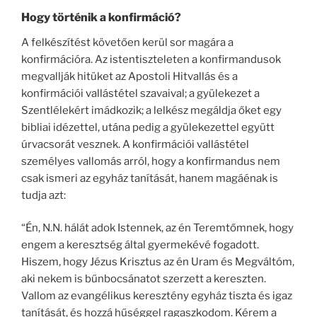
Hogy történik a konfirmáció?
A felkészítést követően kerül sor magára a
konfirmációra. Az istentiszteleten a konfirmandusok
megvallják hitüket az Apostoli Hitvallás és a
konfirmációi vallástétel szavaival; a gyülekezet a
Szentlélekért imádkozik; a lelkész megáldja őket egy
bibliai idézettel, utána pedig a gyülekezettel együtt
úrvacsorát vesznek. A konfirmációi vallástétel
személyes vallomás arról, hogy a konfirmandus nem
csak ismeri az egyház tanítását, hanem magáénak is
tudja azt:
“Én, N.N. hálát adok Istennek, az én Teremtőmnek, hogy
engem a keresztség által gyermekévé fogadott.
Hiszem, hogy Jézus Krisztus az én Uram és Megváltóm,
aki nekem is bűnbocsánatot szerzett a kereszten.
Vallom az evangélikus keresztény egyház tiszta és igaz
tanítását, és hozzá hűséggel ragaszkodom. Kérem a