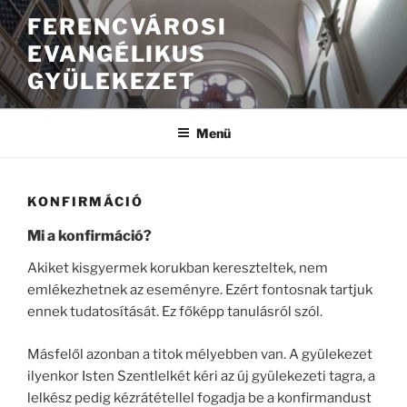
FERENCVÁROSI
EVANGÉLIKUS
GYÜLEKEZET
Menü
KONFIRMÁCIÓ
Mi a konfirmáció?
Akiket kisgyermek korukban kereszteltek, nem
emlékezhetnek az eseményre. Ezért fontosnak tartjuk
ennek tudatosítását. Ez főképp tanulásról szól.
Másfelől azonban a titok mélyebben van. A gyülekezet
ilyenkor Isten Szentlelkét kéri az új gyülekezeti tagra, a
lelkész pedig kézrátétellel fogadja be a konfirmandust