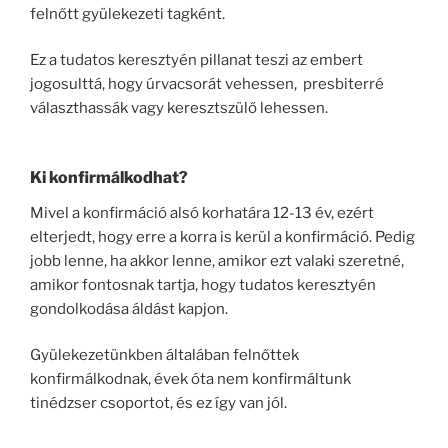
felnőtt gyülekezeti tagként.
Ez a tudatos keresztyén pillanat teszi az embert
jogosulttá, hogy úrvacsorát vehessen, presbiterré
választhassák vagy keresztszülő lehessen.
Ki konfirmálkodhat?
Mivel a konfirmáció alsó korhatára 12-13 év, ezért
elterjedt, hogy erre a korra is kerül a konfirmáció. Pedig
jobb lenne, ha akkor lenne, amikor ezt valaki szeretné,
amikor fontosnak tartja, hogy tudatos keresztyén
gondolkodása áldást kapjon.
Gyülekezetünkben általában felnőttek
konfirmálkodnak, évek óta nem konfirmáltunk
tinédzser csoportot, és ez így van jól.