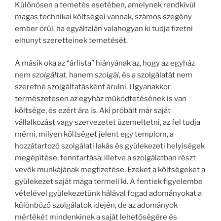
Különösen a temetés esetében, amelynek rendkívül
magas technikai költségei vannak, számos szegény
ember örül, ha egyáltalán valahogyan ki tudja fizetni
elhunyt szeretteinek temetését.
A másik oka az “árlista” hiányának az, hogy az egyház
nem
szolgáltat
, hanem
szolgál
, és a szolgálatát nem
szeretné szolgáltatásként árulni. Ugyanakkor
természetesen az egyház működtetésének is van
költsége, és ezért ára is. Aki próbált már saját
vállalkozást vagy szervezetet üzemeltetni, az fel tudja
mérni, milyen költséget jelent egy templom, a
hozzátartozó szolgálati lakás és gyülekezeti helyiségek
megépítése, fenntartása; illetve a szolgálatban részt
vevők munkájának megfizetése. Ezeket a költségeket a
gyülekezet saját maga termeli ki. A fentiek figyelembe
vételével gyülekezetünk hálával fogad adományokat a
különböző szolgálatok idején, de az adományok
mértékét mindenkinek a saját lehetőségére és