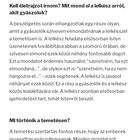
Kell életrajzot írnom? Mit mond el a lelkész arról,
akit gyászolok?
A beszélgetés során elhangzottak egy része olyan,
amit a gyászolók szívesen elmondatnának a lelkésszel
a temetésen is. A lelkész feladata elsősorban Isten
üzeneteinek továbbítása abban a szomorú órában, de
szívesen elmond ezek közül néhány fontosabb dogot.
Ezt a mondatot érdemes használni: “szeretném, ha ezt
elmondaná…” , de olykor ezt is: “szeretném, ha ez nem
hangozna el…” – ezek segítenek. A lelkész is javasol
néhányat ezek közül. Ez a rész a gyászolók és a lelkész
közös kialakítására vár. A lelkész azonban elsősorban
igehirdetést tart, tehát Istenről beszél.
Mi történik a temetésen?
A temetési szertartás fontos része, hogy az emberek
nyugodtan gyászolhassanak. Minden mondat ezt