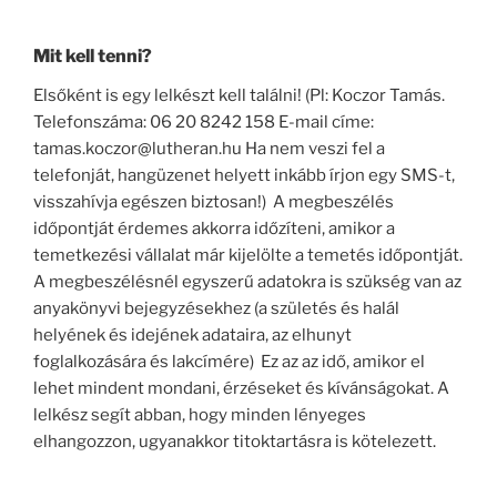
Mit kell tenni?
Elsőként is egy lelkészt kell találni! (Pl: Koczor Tamás.
Telefonszáma: 06 20 8242 158 E-mail címe:
tamas.koczor@lutheran.hu Ha nem veszi fel a
telefonját, hangüzenet helyett inkább írjon egy SMS-t,
visszahívja egészen biztosan!) A megbeszélés
időpontját érdemes akkorra időzíteni, amikor a
temetkezési vállalat már kijelölte a temetés időpontját.
A megbeszélésnél egyszerű adatokra is szükség van az
anyakönyvi bejegyzésekhez (a születés és halál
helyének és idejének adataira, az elhunyt
foglalkozására és lakcímére) Ez az az idő, amikor el
lehet mindent mondani, érzéseket és kívánságokat. A
lelkész segít abban, hogy minden lényeges
elhangozzon, ugyanakkor titoktartásra is kötelezett.