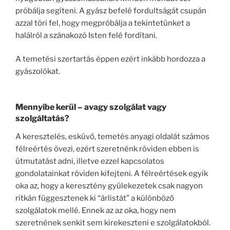
próbálja segíteni. A gyász befelé fordultságát csupán
azzal töri fel, hogy megpróbálja a tekintetünket a
halálról a szánakozó Isten felé fordítani.
A temetési szertartás éppen ezért inkább hordozza a
gyászolókat.
Mennyibe kerül – avagy szolgálat vagy
szolgáltatás?
A keresztelés, esküvő, temetés anyagi oldalát számos
félreértés övezi, ezért szeretnénk röviden ebben is
útmutatást adni, illetve ezzel kapcsolatos
gondolatainkat röviden kifejteni. A félreértések egyik
oka az, hogy a keresztény gyülekezetek csak nagyon
ritkán függesztenek ki “árlistát” a különböző
szolgálatok mellé. Ennek az az oka, hogy nem
szeretnének senkit sem kirekeszteni e szolgálatokból.