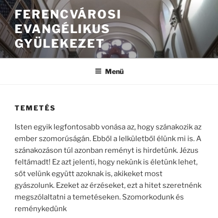
FERENCVÁROSI
EVANGÉLIKUS
GYÜLEKEZET
Menü
TEMETÉS
Isten egyik legfontosabb vonása az, hogy szánakozik az
ember szomorúságán. Ebből a lelkületből élünk mi is. A
szánakozáson túl azonban reményt is hirdetünk. Jézus
feltámadt! Ez azt jelenti, hogy nekünk is életünk lehet,
sőt velünk együtt azoknak is, akikeket most
gyászolunk. Ezeket az érzéseket, ezt a hitet szeretnénk
megszólaltatni a temetéseken. Szomorkodunk és
reménykedünk