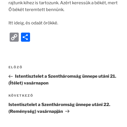
rajtunk kihez is tartozunk. Azért keressük a békét, mert
Ő békét teremtett bennünk.
Itt ideig, és odaát örökké.
C
O
o
ss
p
z
y
a
ELŐZŐ
Li
m
Istentisztelet a Szentháromság ünnepe utáni 21.
n
e
(Ítélet) vasárnapon
k
g
KÖVETKEZŐ
Istentisztelet a Szentháromság ünnepe utáni 22.
(Reménység) vasárnapján