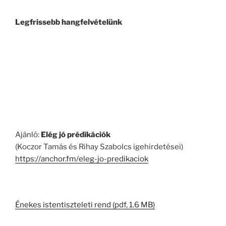
Legfrissebb hangfelvételünk
Ajánló:
Elég jó prédikációk
(Koczor Tamás és Rihay Szabolcs igehirdetései)
https://anchor.fm/eleg-jo-predikaciok
Énekes istentiszteleti rend (pdf, 1.6 MB)