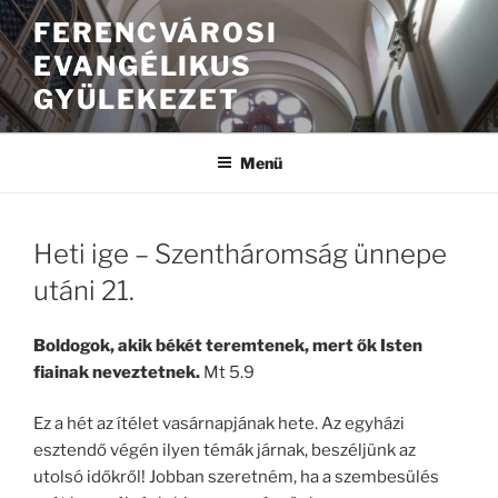
FERENCVÁROSI
EVANGÉLIKUS
GYÜLEKEZET
Menü
Heti ige – Szentháromság ünnepe
utáni 21.
Boldogok, akik békét teremtenek, mert ők Isten
fiainak neveztetnek.
Mt 5.9
Ez a hét az ítélet vasárnapjának hete. Az egyházi
esztendő végén ilyen témák járnak, beszéljünk az
utolsó időkről! Jobban szeretném, ha a szembesülés