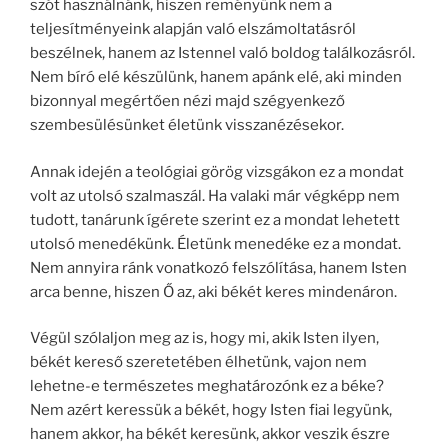
szót használnánk, hiszen reményünk nem a
teljesítményeink alapján való elszámoltatásról
beszélnek, hanem az Istennel való boldog találkozásról.
Nem bíró elé készülünk, hanem apánk elé, aki minden
bizonnyal megértően nézi majd szégyenkező
szembesülésünket életünk visszanézésekor.
Annak idején a teológiai görög vizsgákon ez a mondat
volt az utolsó szalmaszál. Ha valaki már végképp nem
tudott, tanárunk ígérete szerint ez a mondat lehetett
utolsó menedékünk. Életünk menedéke ez a mondat.
Nem annyira ránk vonatkozó felszólítása, hanem Isten
arca benne, hiszen Ő az, aki békét keres mindenáron.
Végül szólaljon meg az is, hogy mi, akik Isten ilyen,
békét kereső szeretetében élhetünk, vajon nem
lehetne-e természetes meghatározónk ez a béke?
Nem azért keressük a békét, hogy Isten fiai legyünk,
hanem akkor, ha békét keresünk, akkor veszik észre