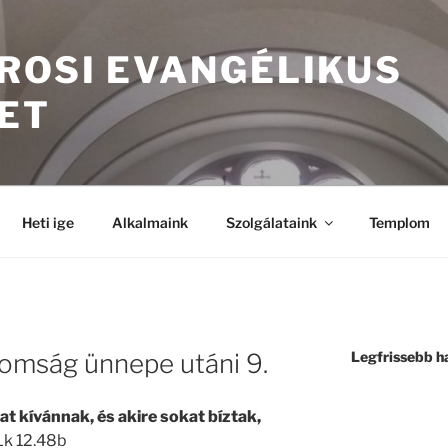
ROSI EVANGÉLIKUS
ET
Heti ige
Alkalmaink
Szolgálataink
Templom
romság ünnepe utáni 9.
Legfrissebb h
at kívánnak, és akire sokat bíztak,
Lk 12.48b