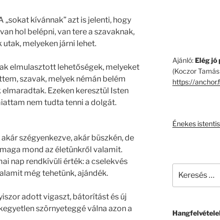
„sokat kívánnak” azt is jelenti, hogy
, van hol belépni, van tere a szavaknak,
 utak, melyeken járni lehet.
Ajánló:
Elég jó
ak elmulasztott lehetőségek, melyeket
(Koczor Tamás 
ttem, szavak, melyek némán belém
https://anchor.
k elmaradtak. Ezeken keresztül Isten
iattam nem tudta tenni a dolgát.
Énekes istentis
 akár szégyenkezve, akár büszkén, de
Ő maga mond az életünkről valamit.
mai nap rendkívüli érték: a cselekvés
alamit még tehetünk, ajándék.
iszor adott vigaszt, bátorítást és új
 kegyetlen szörnyeteggé válna azon a
Hangfelvételek