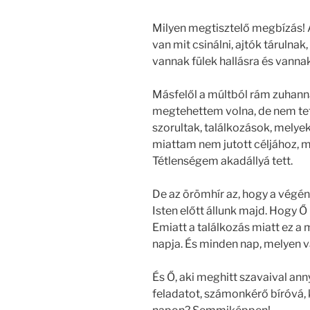
Milyen megtisztelő megbízás! A 
van mit csinálni, ajtók tárulnak
vannak fülek hallásra és vannak
Másfelől a múltból rám zuhann
megtehettem volna, de nem te
szorultak, találkozások, melye
miattam nem jutott céljához, m
Tétlenségem akadállyá tett.
De az örömhír az, hogy a végén
Isten előtt állunk majd. Hogy 
Emiatt a találkozás miatt ez a 
napja. És minden nap, melyen v
És Ő, aki meghitt szavaival anny
feladatot, számonkérő bíróvá,