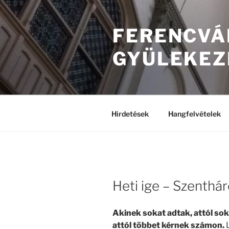
FERENCVÁ
GYÜLEKEZ
Hirdetések
Hangfelvételek
Heti ige – Szenthá
Akinek sokat adtak, attól sok
attól többet kérnek számon.