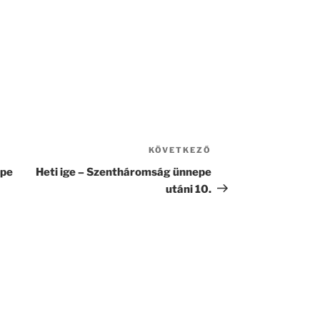
KÖVETKEZŐ
epe
Heti ige – Szentháromság ünnepe
utáni 10.