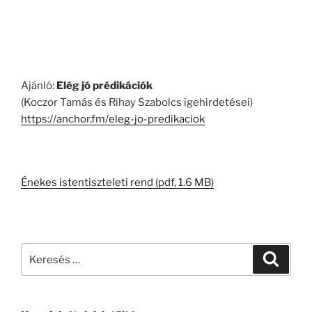
Ajánló:
Elég jó prédikációk
(Koczor Tamás és Rihay Szabolcs igehirdetései)
https://anchor.fm/eleg-jo-predikaciok
Énekes istentiszteleti rend (pdf, 1.6 MB)