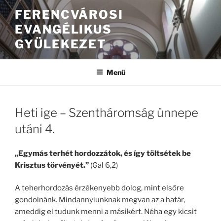
FERENCVÁROSI
EVANGÉLIKUS
GYÜLEKEZET
Menü
Heti ige – Szentháromság ünnepe
utáni 4.
„Egymás terhét hordozzátok, és így töltsétek be
Krisztus törvényét.”
(Gal 6,2)
A teherhordozás érzékenyebb dolog, mint elsőre
gondolnánk. Mindannyiunknak megvan az a határ,
ameddig el tudunk menni a másikért. Néha egy kicsit