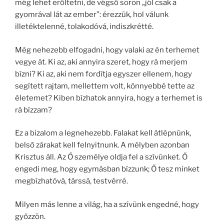
még lehet erőltetni, de végső soron „jól csak a
gyomrával lát az ember”: érezzük, hol válunk
illetéktelenné, tolakodóvá, indiszkrétté.
Még nehezebb elfogadni, hogy valaki az én terhemet
vegye át. Ki az, aki annyira szeret, hogy rá merjem
bízni? Ki az, aki nem fordítja egyszer ellenem, hogy
segített rajtam, mellettem volt, könnyebbé tette az
életemet? Kiben bízhatok annyira, hogy a terhemet is
rá bízzam?
Ez a bizalom a legnehezebb. Falakat kell átlépnünk,
belső zárakat kell felnyitnunk. A mélyben azonban
Krisztus áll. Az Ő személye oldja fel a szívünket. Ő
engedi meg, hogy egymásban bízzunk; Ő tesz minket
megbízhatóvá, társsá, testvérré.
Milyen más lenne a világ, ha a szívünk engedné, hogy
győzzön.