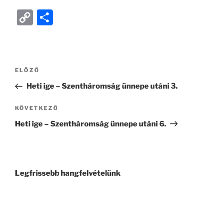
C
O
o
ss
p
z
y
a
ELŐZŐ
Li
m
Heti ige – Szentháromság ünnepe utáni 3.
n
e
k
g
KÖVETKEZŐ
Heti ige – Szentháromság ünnepe utáni 6.
Legfrissebb hangfelvételünk