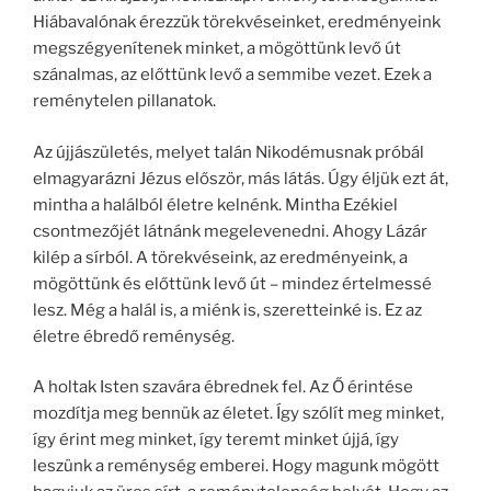
Hiábavalónak érezzük törekvéseinket, eredményeink
megszégyenítenek minket, a mögöttünk levő út
szánalmas, az előttünk levő a semmibe vezet. Ezek a
reménytelen pillanatok.
Az újjászületés, melyet talán Nikodémusnak próbál
elmagyarázni Jézus először, más látás. Úgy éljük ezt át,
mintha a halálból életre kelnénk. Mintha Ezékiel
csontmezőjét látnánk megelevenedni. Ahogy Lázár
kilép a sírból. A törekvéseink, az eredményeink, a
mögöttünk és előttünk levő út – mindez értelmessé
lesz. Még a halál is, a miénk is, szeretteinké is. Ez az
életre ébredő reménység.
A holtak Isten szavára ébrednek fel. Az Ő érintése
mozdítja meg bennük az életet. Így szólít meg minket,
így érint meg minket, így teremt minket újjá, így
leszünk a reménység emberei. Hogy magunk mögött