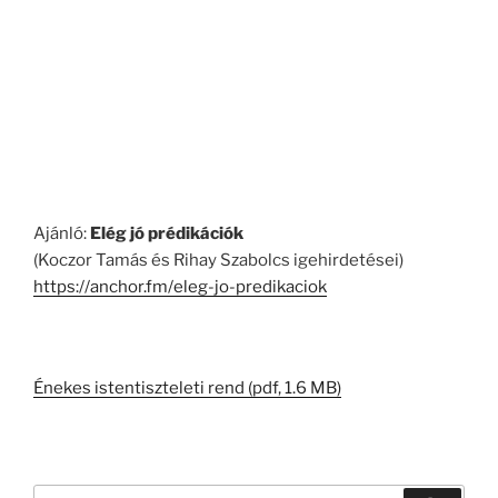
Ajánló:
Elég jó prédikációk
(Koczor Tamás és Rihay Szabolcs igehirdetései)
https://anchor.fm/eleg-jo-predikaciok
Énekes istentiszteleti rend (pdf, 1.6 MB)