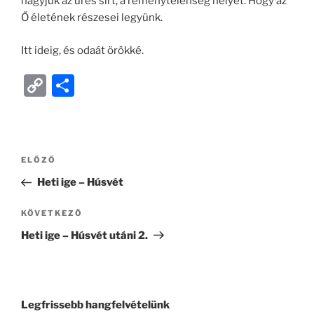
hagyjuk az üres sírt, a reménytelenség helyét. Hogy az
Ő életének részesei legyünk.
Itt ideig, és odaát örökké.
C
O
o
ss
p
z
y
a
ELŐZŐ
Li
m
Heti ige – Húsvét
n
e
k
g
KÖVETKEZŐ
Heti ige – Húsvét utáni 2.
Legfrissebb hangfelvételünk