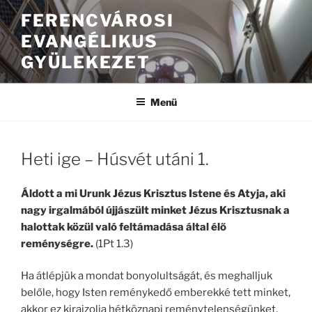
FERENCVÁROSI
EVANGÉLIKUS
GYÜLEKEZET
Menü
Heti ige – Húsvét utáni 1.
Áldott a mi Urunk Jézus Krisztus Istene és Atyja, aki
nagy irgalmából újjászült minket Jézus Krisztusnak a
halottak közül való feltámadása által élő
reménységre.
(1Pt 1.3)
Ha átlépjük a mondat bonyolultságát, és meghalljuk
belőle, hogy Isten reménykedő emberekké tett minket,
akkor ez kirajzolja hétköznapi reménytelenségünket.