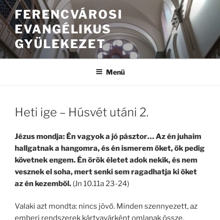
FERENCVÁROSI
EVANGÉLIKUS
GYÜLEKEZET
Menü
Heti ige – Húsvét utáni 2.
Jézus mondja: Én vagyok a jó pásztor… Az én juhaim
hallgatnak a hangomra, és én ismerem őket, ők pedig
követnek engem. Én örök életet adok nekik, és nem
vesznek el soha, mert senki sem ragadhatja ki őket
az én kezemből.
(Jn 10.11a 23-24)
Valaki azt mondta: nincs jövő. Minden szennyezett, az
emberi rendszerek kártyavárként omlanak össze,