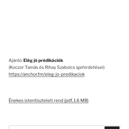
Ajánló:
Elég jó prédikációk
(Koczor Tamás és Rihay Szabolcs igehirdetései)
https://anchor.fm/eleg-jo-predikaciok
Énekes istentiszteleti rend (pdf, 1.6 MB)