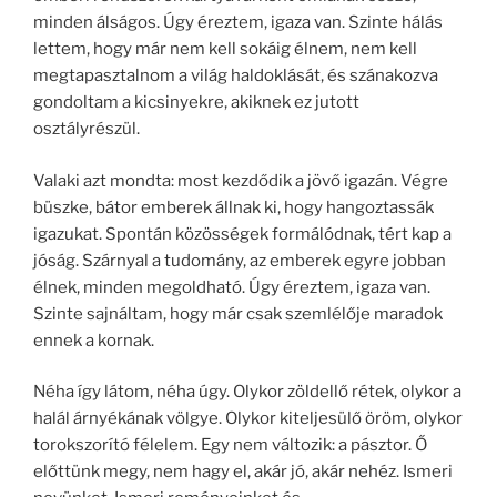
minden álságos. Úgy éreztem, igaza van. Szinte hálás
lettem, hogy már nem kell sokáig élnem, nem kell
megtapasztalnom a világ haldoklását, és szánakozva
gondoltam a kicsinyekre, akiknek ez jutott
osztályrészül.
Valaki azt mondta: most kezdődik a jövő igazán. Végre
büszke, bátor emberek állnak ki, hogy hangoztassák
igazukat. Spontán közösségek formálódnak, tért kap a
jóság. Szárnyal a tudomány, az emberek egyre jobban
élnek, minden megoldható. Úgy éreztem, igaza van.
Szinte sajnáltam, hogy már csak szemlélője maradok
ennek a kornak.
Néha így látom, néha úgy. Olykor zöldellő rétek, olykor a
halál árnyékának völgye. Olykor kiteljesülő öröm, olykor
torokszorító félelem. Egy nem változik: a pásztor. Ő
előttünk megy, nem hagy el, akár jó, akár nehéz. Ismeri