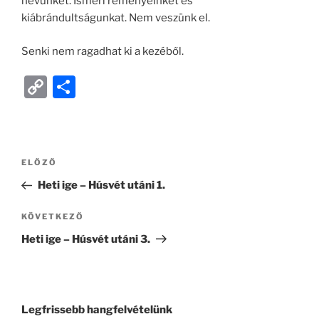
nevünket. Ismeri reményeinket és
kiábrándultságunkat. Nem veszünk el.
Senki nem ragadhat ki a kezéből.
C
O
o
ss
p
z
y
a
ELŐZŐ
Li
m
Heti ige – Húsvét utáni 1.
n
e
k
g
KÖVETKEZŐ
Heti ige – Húsvét utáni 3.
Legfrissebb hangfelvételünk